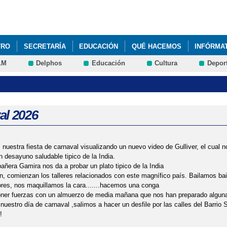
Pasar al
contenido
principal
TRO
SECRETARÍA
EDUCACIÓN
QUÉ HACEMOS
INFÓRMA
LM
Delphos
Educación
Cultura
Depor
A MUNDIAL DE CONCIENCIACIÓN SOBRE EL AUTISMO.
02/06/2025 P
ITA AL AYUNTAMIENTO
06/05/2025 NIEVE Y MUSEO
07/02/2025
ITA DEL OBISPO
11/03/2025 PENSAMIENTO COMPUTACIONAL INFANT
al 2026
SAYUNO HORTÍCOLA
12/05/2025 HACIENDO METEORITOS
13/01/
estra fiesta de carnaval visualizando un nuevo video de Gulliver, el cual n
TO PIRATA CREAMOS UN PODCAST
14/03/2025 RETO PIRATA PISTAS
n desayuno saludable tipico de la India.
ñera Gamira nos da a probar un plato tipico de la India
STA DEL AGUA
17-03-2025 ST. PATRICK'S DAY
18/06/2025 FIEST
n, comienzan los talleres relacionados con este magnífico país. Bailamos ba
ores, nos maquillamos la cara.......hacemos una conga
ner fuerzas con un almuerzo de media mañana que nos han preparado algun
TVDADES DE MOVIMENTO
20/02/2025 EXCURSIÓN CULTURAL
 nuestro día de carnaval ,salimos a hacer un desfile por las calles del Barrio 
!
T DE SUERVIVENCIA PARA LAS PRUEBAS DE DIAGNÓSTICO
21/02/2