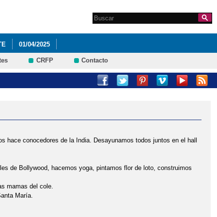
Search this site
Formulario de
búsqueda
TE
01/04/2025
tes
CRFP
Contacto
INTAMOS CON EL CALABACÍN DEL HUERTO
1/10/2024 PROYECTO PIRATA ¡EN MARCHA!
IL
11/06/2025 EL DRAGÓN TRAGALETRAS
25 RECOLECTAMOS LECHUGAS
os hace conocedores de la India. Desayunamos todos juntos en el hall
14/05/2025 YA ESTAMOS DE FERIA
A FIN DE CURSO Y GRADUACIÓN
iles de Bollywood, hacemos yoga, pintamos flor de loto, construimos
as mamas del cole.
Santa María.
025 CENTRO REGIONAL DE INNOVACIÓN DIGITAL CRID