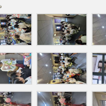
II FESTIVAL BOCCHERINI 2025
23/03/2025 VISITAMOS LA CORCHERA
SITAMOS UN HUERTO MARAVILLOSO
25/03/2025 VISITAMOS EL MUS
8/05/2023 VAMOS A LA PISCINA
28/01/2025 UNA CLASE DE YOGA
LLER DE HIERBAS AROMÁTICAS
29/05/2025 CARRERA ACTIVA EN E
ERTOS SOBRE RUEDAS
31/01/2025
31/10/2024 RETO III - HALLO
A RELAJARNOS
AULA DE LA NATURALEZA
CUIDAMOS NUESTR
 GENERAL ANUAL 2024-2025 CEIP SANTA MARÍA
PROYECTO PIRAT