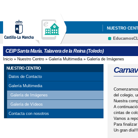
NUESTRO CEN
EducamosC
02/04/2025 DÍ
CEIP Santa María. Talavera de la Reina (Toledo)
04/02/2025 VIS
Inicio
»
Nuestro Centro
»
Galería Multimedia
»
Galería de Imágenes
Se encuentra usted aquí
11/02/2025 VIS
Carnav
NUESTRO CENTRO
Datos de Contacto
12/05/2025 DE
Galería Multimedia
Comenzamos nu
14/02/2025 RE
del colegio, u
Galería de Imágenes
Nuestra compa
Galería de Vídeos
16/06/2025 FIE
A continuació
cintas de col
Contacta con nosotros
Vamos a repo
19/03/2025 AC
Para finalizar
Un gran día!!!
20/05/2025 KI