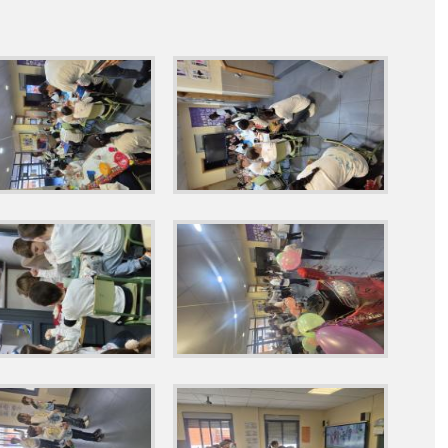
23/05/2025 CARRERA ACTIVA INTERCENTROS
EO RUIZ DE LUNA
25/04/2025 MONDILLAS CEIP SANTA MARÍA
28/02/2025 CARNAVAL
L CERRO NEGRO
30 ENERO RETO PIRATA
WEEN - PROYECTO PIRATA
ANIMANDO A NUESTRO CF TALAVERA
O HUERTO
JORNADA DE PUERTAS ABIERTAS
NAVIDAD 2024
A - RETO II
SEMANA CULTURAL