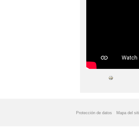
18/06/2025 FIESTA F
20/02/2025 EXCURSI
20/05/2025 KIT DE 
21/02/2025 CENTRO R
22/05/2025 XVIII FES
23/05/2025 CARRERA
25/03/2025 VISITAMO
26/05/2025 Y 28/05/2
Protección de datos
Mapa del sit
28/02/2025 CARNAVAL
29/05/2025 CARRERA