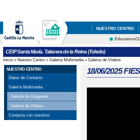
Pa
co
pri
NUESTRO CENTRO
EducamosC
02/04/2025 DÍA MUN
CRFP
CEIP Santa María. Talavera de la Reina (Toledo)
02/06/2025 PINTAMO
Inicio
»
Nuestro Centro
»
Galería Multimedia
»
Galería de Vídeos
Se encuentra usted aquí
06/05/2025 NIEVE Y 
18/06/2025 F
NUESTRO CENTRO
Datos de Contacto
11/02/2025 VISITA DE
Galería Multimedia
11/06/2025 EL DRAG
Galería de Imágenes
Galería de Vídeos
12/05/2025 HACIEND
Contacta con nosotros
14/02/2025 RETO PI
14/05/2025 YA ESTAM