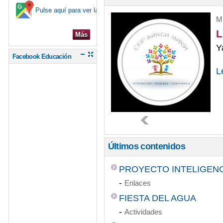
Pulse aquí para ver la ubicación en el mapa
18/06/2025 FIESTA F
Mi
L
20/02/2025 EXCURSI
Más
Y
20/05/2025 KIT DE 
Facebook Educación
L
21/02/2025 CENTRO R
22/05/2025 XVIII FES
23/05/2025 CARRERA
25/03/2025 VISITAMO
Últimos contenidos
26/05/2025 Y 28/05/2
PROYECTO INTELIGEN
-
28/02/2025 CARNAVAL
Enlaces
FIESTA DEL AGUA
29/05/2025 CARRERA
-
Actividades