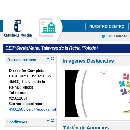
Pa
co
pri
NUESTRO CENTRO
EducamosC
02/04/2025 DÍA MUN
CRFP
CEIP Santa María. Talavera de la Reina (Toledo)
02/06/2025 PINTAMO
Datos de contacto
Imágenes Destacadas
06/05/2025 NIEVE Y 
Dirección Completa:
11/02/2025 VISITA DE
Calle Santa Engracia, 38.
45600, Talavera de la
Reina (Toledo)
11/06/2025 EL DRAG
Teléfonos:
925821654
12/05/2025 HACIEND
Correo electrónico:
45002986.ceip@educastillalamancha.es
14/02/2025 RETO PI
Localízanos
14/05/2025 YA ESTAM
Tablón de Anuncios