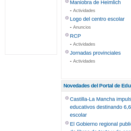
30/05/2025 HUERTOS
Maniobra de Heimlich
-
Actividades
31/10/2024 RETO III
Logo del centro escolar
APRENDEMOS A REL
-
Anuncios
RCP
JORNADA DE PUERTA
-
Actividades
PROGRAMACIÓN GENE
Jornadas provinciales
-
Actividades
SEMANA CULTURAL
Novedades del Portal de Ed
Castilla-La Mancha impuls
educativos destinando 6,6 
escolar
El Gobierno regional publi