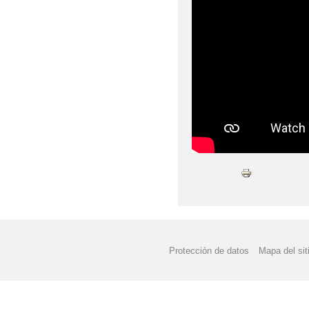
18/06/2025 FIESTA F
20/02/2025 EXCURSI
20/05/2025 KIT DE 
21/02/2025 CENTRO R
22/05/2025 XVIII FES
23/05/2025 CARRERA
25/03/2025 VISITAMO
26/05/2025 Y 28/05/2
Protección de datos
Mapa del sit
28/02/2025 CARNAVAL
29/05/2025 CARRERA