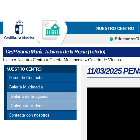
Pa
co
pri
NUESTRO CENTRO
EducamosC
02/04/2025 DÍA MUN
CRFP
CEIP Santa María. Talavera de la Reina (Toledo)
02/06/2025 PINTAMO
Inicio
»
Nuestro Centro
»
Galería Multimedia
»
Galería de Vídeos
Se encuentra usted aquí
06/05/2025 NIEVE Y 
11/03/2025 P
NUESTRO CENTRO
Datos de Contacto
11/02/2025 VISITA DE
Galería Multimedia
11/06/2025 EL DRAG
Galería de Imágenes
Galería de Vídeos
12/05/2025 HACIEND
Contacta con nosotros
14/02/2025 RETO PI
14/05/2025 YA ESTAM